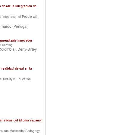
 desde la Integración de
 Integration of People with
rnardo (Portugal)
 aprendizaje innovador
 Learning
olombia), Derly-Sirley
 realidad virtual en la
al Reality in Education
erísticas del idioma español
res into Multimodal Pedagogy