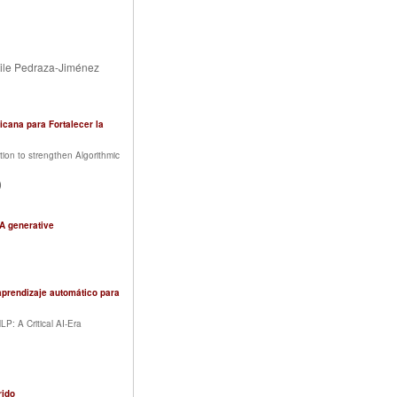
ile Pedraza-Jiménez
icana para Fortalecer la
tion to strengthen Algorithmic
)
IA generative
aprendizaje automático para
P: A Critical AI-Era
rido