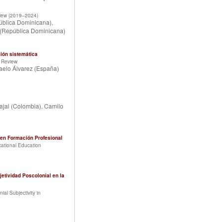
eview (2019–2024)
ública Dominicana),
a (República Dominicana)
ión sistemática
c Review
aelo Álvarez (España)
jal (Colombia), Camilo
” en Formación Profesional
ocational Education
tividad Poscolonial en la
al Subjectivity in