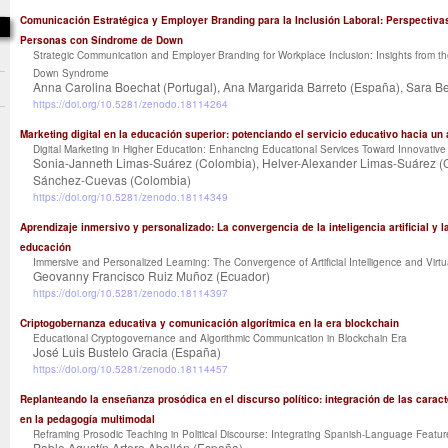
Comunicación Estratégica y Employer Branding para la Inclusión Laboral: Perspectivas
Personas con Síndrome de Down
Strategic Communication and Employer Branding for Workplace Inclusion: Insights from the
Down Syndrome
Anna Carolina Boechat (Portugal), Ana Margarida Barreto (España), Sara Be
https://doi.org/10.5281/zenodo.18114264
Marketing digital en la educación superior: potenciando el servicio educativo hacia un
Digital Marketing in Higher Education: Enhancing Educational Services Toward Innovative
Sonia-Janneth Limas-Suárez (Colombia), Helver-Alexander Limas-Suárez (C
Sánchez-Cuevas (Colombia)
https://doi.org/10.5281/zenodo.18114349
Aprendizaje inmersivo y personalizado: La convergencia de la inteligencia artificial y la
educación
Immersive and Personalized Learning: The Convergence of Artificial Intelligence and Virtu
Geovanny Francisco Ruiz Muñoz (Ecuador)
https://doi.org/10.5281/zenodo.18114397
Criptogobernanza educativa y comunicación algorítmica en la era blockchain
Educational Cryptogovernance and Algorithmic Communication in Blockchain Era
José Luis Bustelo Gracia (España)
https://doi.org/10.5281/zenodo.18114457
Replanteando la enseñanza prosódica en el discurso político: integración de las caract
en la pedagogía multimodal
Reframing Prosodic Teaching in Political Discourse: Integrating Spanish-Language Featu
Pablo Agustín Artero Abellán (España)