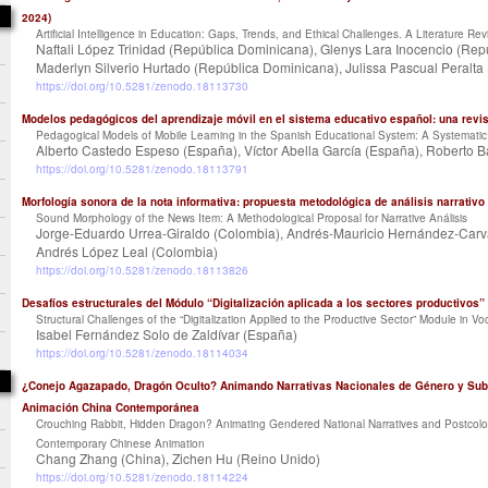
2024)
Artificial Intelligence in Education: Gaps, Trends, and Ethical Challenges. A Literature R
Naftali López Trinidad (República Dominicana), Glenys Lara Inocencio (Rep
Maderlyn Silverio Hurtado (República Dominicana), Julissa Pascual Peralt
https://doi.org/10.5281/zenodo.18113730
Modelos pedagógicos del aprendizaje móvil en el sistema educativo español: una revis
Pedagogical Models of Mobile Learning in the Spanish Educational System: A Systemati
Alberto Castedo Espeso (España), Víctor Abella García (España), Roberto B
https://doi.org/10.5281/zenodo.18113791
Morfología sonora de la nota informativa: propuesta metodológica de análisis narrativo
Sound Morphology of the News Item: A Methodological Proposal for Narrative Análisis
Jorge-Eduardo Urrea-Giraldo (Colombia), Andrés-Mauricio Hernández-Carva
Andrés López Leal (Colombia)
https://doi.org/10.5281/zenodo.18113826
Desafíos estructurales del Módulo “Digitalización aplicada a los sectores productivos
Structural Challenges of the “Digitalization Applied to the Productive Sector” Module in V
Isabel Fernández Solo de Zaldívar (España)
https://doi.org/10.5281/zenodo.18114034
¿Conejo Agazapado, Dragón Oculto? Animando Narrativas Nacionales de Género y Subje
Animación China Contemporánea
Crouching Rabbit, Hidden Dragon? Animating Gendered National Narratives and Postcoloni
Contemporary Chinese Animation
Chang Zhang (China), Zichen Hu (Reino Unido)
https://doi.org/10.5281/zenodo.18114224