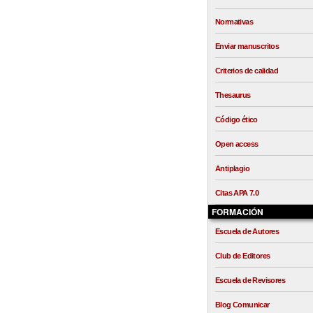
Normativas
Enviar manuscritos
Criterios de calidad
Thesaurus
Código ético
Open access
Antiplagio
Citas APA 7.0
FORMACIÓN
Escuela de Autores
Club de Editores
Escuela de Revisores
Blog Comunicar