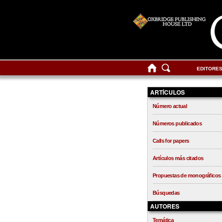
EDITORE
ARTÍCULOS
Número actual
Números publicados
Calls for papers
Artículos más citados
Propuestas de monográficos
Búsquedas
AUTORES
Temática