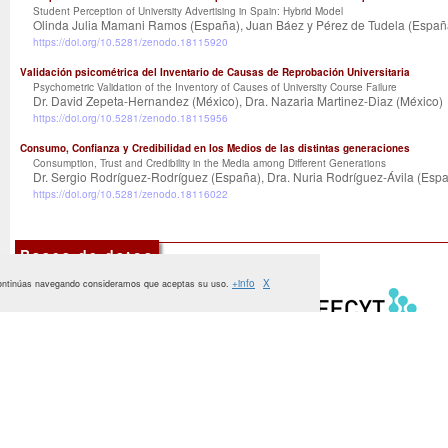
Student Perception of University Advertising in Spain: Hybrid Model
Olinda Julia Mamani Ramos (España), Juan Báez y Pérez de Tudela (Españ
https://doi.org/10.5281/zenodo.18115920
Validación psicométrica del Inventario de Causas de Reprobación Universitaria
Psychometric Validation of the Inventory of Causes of University Course Failure
Dr. David Zepeta-Hernandez (México), Dra. Nazaria Martinez-Diaz (México)
https://doi.org/10.5281/zenodo.18115956
Consumo, Confianza y Credibilidad en los Medios de las distintas generaciones
Consumption, Trust and Credibility in the Media among Different Generations
Dr. Sergio Rodríguez-Rodríguez (España), Dra. Nuria Rodríguez-Ávila (Esp
https://doi.org/10.5281/zenodo.18116022
Bases de datos
+info
X
i continúas navegando consideramos que aceptas su uso.
Números publicados