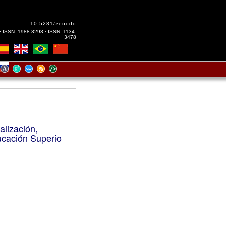
10.5281/zenodo
e-ISSN: 1988-3293 · ISSN: 1134-
3478
talización,
ucación Superio