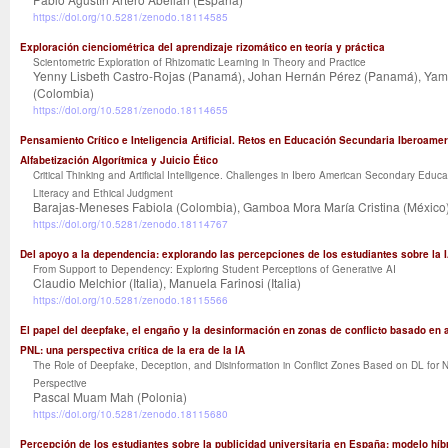
https://doi.org/10.5281/zenodo.18114585
Exploración cienciométrica del aprendizaje rizomático en teoría y práctica
Scientometric Exploration of Rhizomatic Learning in Theory and Practice
Yenny Lisbeth Castro-Rojas (Panamá), Johan Hernán Pérez (Panamá), Yam
(Colombia)
https://doi.org/10.5281/zenodo.18114655
Pensamiento Crítico e Inteligencia Artificial. Retos en Educación Secundaria Iberoamer
Alfabetización Algorítmica y Juicio Ético
Critical Thinking and Artificial Intelligence. Challenges in Ibero American Secondary Educa
Literacy and Ethical Judgment
Barajas-Meneses Fabiola (Colombia), Gamboa Mora María Cristina (México
https://doi.org/10.5281/zenodo.18114767
Del apoyo a la dependencia: explorando las percepciones de los estudiantes sobre la 
From Support to Dependency: Exploring Student Perceptions of Generative AI
Claudio Melchior (Italia), Manuela Farinosi (Italia)
https://doi.org/10.5281/zenodo.18115566
El papel del deepfake, el engaño y la desinformación en zonas de conflicto basado en 
PNL: una perspectiva crítica de la era de la IA
The Role of Deepfake, Deception, and Disinformation in Conflict Zones Based on DL for NL
Perspective
Pascal Muam Mah (Polonia)
https://doi.org/10.5281/zenodo.18115680
Percepción de los estudiantes sobre la publicidad universitaria en España: modelo híb