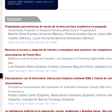
Propiedades psicométricas de escala de lectura-escritura académica en posgrado
Psychometric Properties of Academic Reading-writing Scale in Postgraduate
Martha Olivia Ramírez Armenta (México), Ramona Imelda García López (Méxi
Castillo (México), Laura Fernanda Barrera Hernández (México)
https://doi.org/10.5281/zenodo.18113462
Barreras al acceso y adopción de internet y estrategias para promover las competencia
universitarios de Puerto Rico
Barriers to Internet Access and Adoption, and Strategies for Promoting Digital Skills amon
Rico
Luis Rosario-Albert (Estados Unidos), Ezequiel Bayuelo-Flórez (Estados Un
https://doi.org/10.5281/zenodo.18113560
Educomunicar con IA Generativa: Interacción Corpórea mediante EMG y Control de Ju
Universitarios
Educational Communication with Generative AI: Embodied Interaction through EMG and G
Environments
Rubén Juárez Cádiz (España), María Bueno Guerrero (España), Antonio H
(España), Claudia De Barros Camargo (España)
https://doi.org/10.5281/zenodo.18113613
La inteligencia artificial en la educación: vacíos, tendencias y desafíos éticos. Una rev