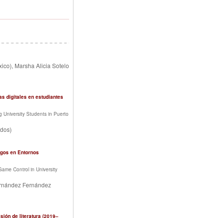
co), Marsha Alicia Sotelo
s digitales en estudiantes
g University Students in Puerto
idos)
egos en Entornos
ame Control in University
ernández Fernández
isión de literatura (2019–