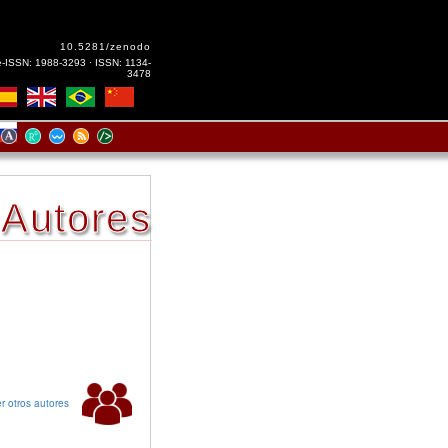
10.5281/zenodo
e-ISSN: 1988-3293 · ISSN: 1134-
3478
Autores
r otros autores