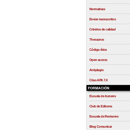
Normativas
Enviar manuscritos
Criterios de calidad
Thesaurus
Código ético
Open access
Antiplagio
Citas APA 7.0
FORMACIÓN
Escuela de Autores
Club de Editores
Escuela de Revisores
Blog Comunicar