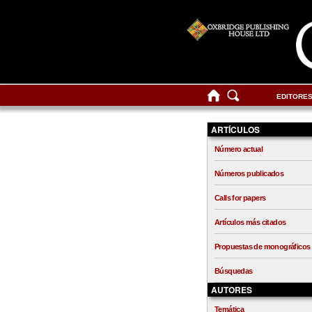
EDITORE
ARTÍCULOS
Número actual
Números publicados
Calls for papers
Artículos más citados
Propuestas de monográficos
Búsquedas
AUTORES
Temática