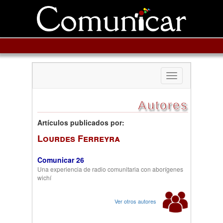
Toggle
navigation
Autores
Artículos publicados por:
Lourdes Ferreyra
Comunicar 26
Una experiencia de radio comunitaria con aborígenes
wichí
Ver otros autores