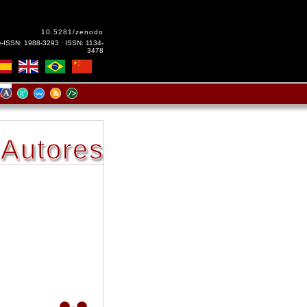
10.5281/zenodo
e-ISSN: 1988-3293 · ISSN: 1134-
3478
Autores