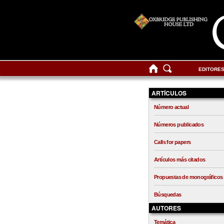
EDITORE
ARTÍCULOS
Número actual
Números publicados
Calls for papers
Artículos más citados
Propuestas de monográficos
Búsquedas
AUTORES
Temática