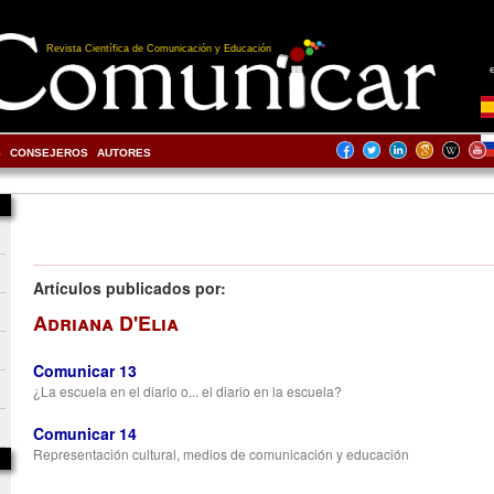
Revista Científica de Comunicación y Educación
S
CONSEJEROS
AUTORES
Artículos publicados por:
Adriana D'Elia
Comunicar 13
¿La escuela en el diario o... el diario en la escuela?
Comunicar 14
Representación cultural, medios de comunicación y educación