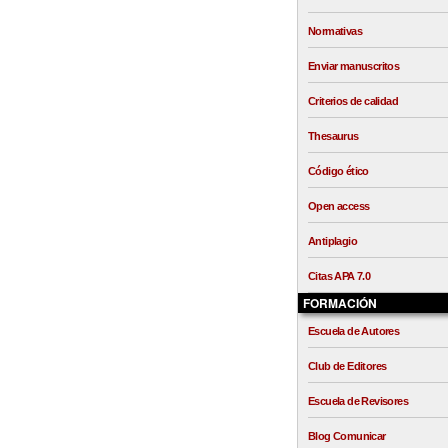
Normativas
Enviar manuscritos
Criterios de calidad
Thesaurus
Código ético
Open access
Antiplagio
Citas APA 7.0
FORMACIÓN
Escuela de Autores
Club de Editores
Escuela de Revisores
Blog Comunicar