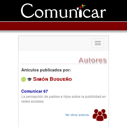
Toggle
navigation
Autores
Artículos publicados por:
Simón Bugueño
Comunicar 67
La percepción de padres e hijos sobre la publicidad en
redes sociales
Ver otros autores