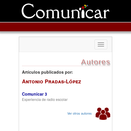
Toggle
navigation
Autores
Artículos publicados por:
Antonio Pradas-López
Comunicar 3
Experiencia de radio escolar
Ver otros autores