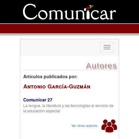
Toggle
navigation
Autores
Artículos publicados por:
Antonio García-Guzmán
Comunicar 27
La lengua, la literatura y las tecnologías al servicio de
la educación especial
Ver otros autores