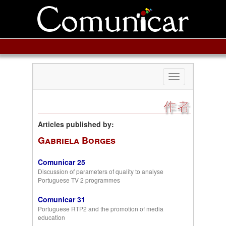
Toggle
navigation
作者
Articles published by:
Gabriela Borges
Comunicar 25
Discussion of parameters of quality to analyse
Portuguese TV 2 programmes
Comunicar 31
Portuguese RTP2 and the promotion of media
education