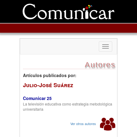
Toggle
navigation
Autores
Artículos publicados por:
Julio-José Suárez
Comunicar 25
La televisión educativa como estrategia metodológica
universitaria
Ver otros autores