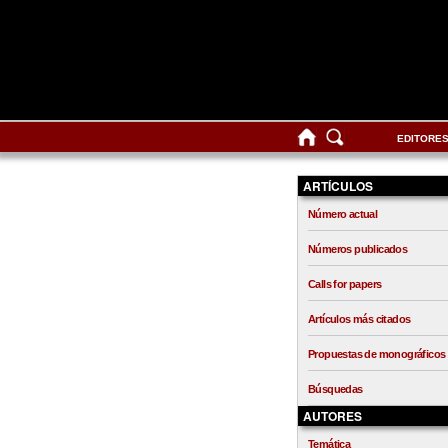
EDITORE
ARTÍCULOS
Número actual
Números publicados
Calls for papers
Artículos más citados
Propuestas de monográficos
Búsquedas
AUTORES
Temática