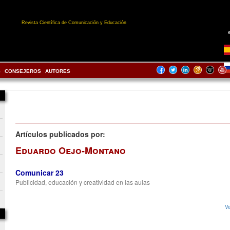
Revista Científica de Comunicación y Educación
S
CONSEJEROS
AUTORES
Artículos publicados por:
Eduardo Oejo-Montano
Comunicar 23
Publicidad, educación y creatividad en las aulas
Ve