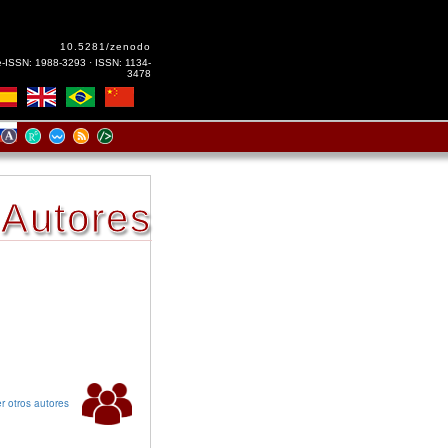
10.5281/zenodo
e-ISSN: 1988-3293 · ISSN: 1134-
3478
Autores
r otros autores