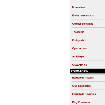
Normativas
Enviar manuscritos
Criterios de calidad
Thesaurus
Código ético
Open access
Antiplagio
Citas APA 7.0
FORMACIÓN
Escuela de Autores
Club de Editores
Escuela de Revisores
Blog Comunicar