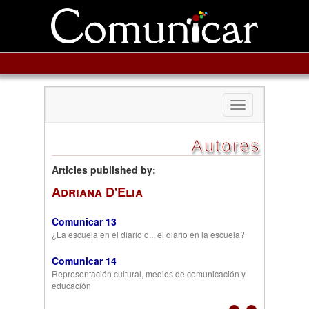
Toggle
navigation
Autores
Articles published by:
Adriana D'Elia
Comunicar 13
¿La escuela en el diario o... el diario en la escuela?
Comunicar 14
Representación cultural, medios de comunicación y
educación