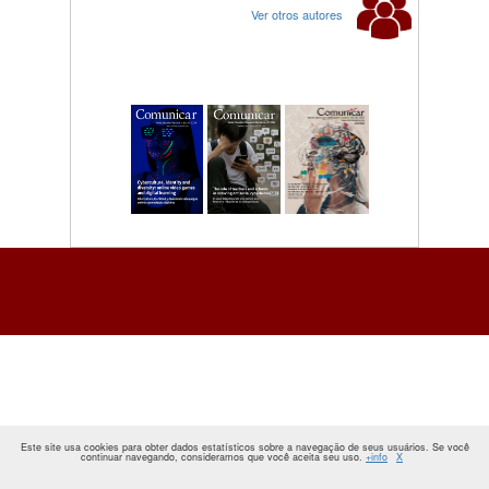
Ver otros autores
Este site usa cookies para obter dados estatísticos sobre a navegação de seus usuários. Se você
continuar navegando, consideramos que você aceita seu uso.
+info
X