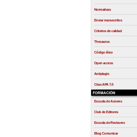
Normativas
Enviar manuscritos
Criterios de calidad
Thesaurus
Código ético
Open access
Antiplagio
Citas APA 7.0
FORMACIÓN
Escuela de Autores
Club de Editores
Escuela de Revisores
Blog Comunicar