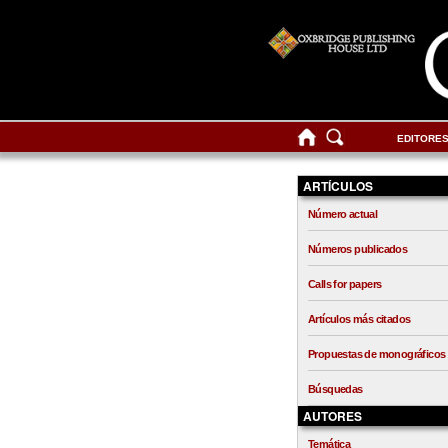
EDITORE
ARTÍCULOS
Número actual
Números publicados
Calls for papers
Artículos más citados
Propuestas de monográficos
Búsquedas
AUTORES
Temática