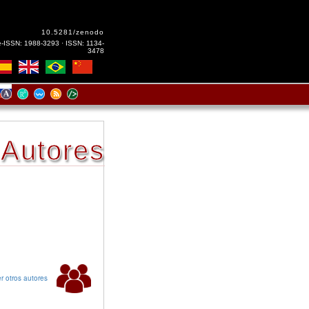
10.5281/zenodo
e-ISSN: 1988-3293 · ISSN: 1134-
3478
Autores
r otros autores