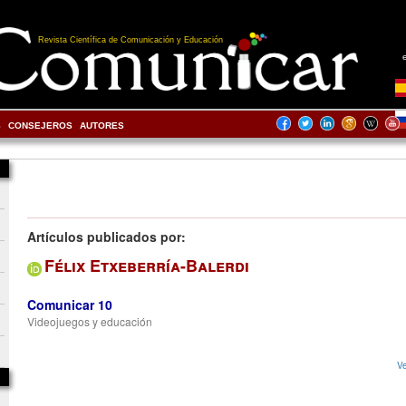
Revista Científica de Comunicación y Educación
S
CONSEJEROS
AUTORES
Artículos publicados por:
Félix Etxeberría-Balerdi
Comunicar 10
Videojuegos y educación
Ve