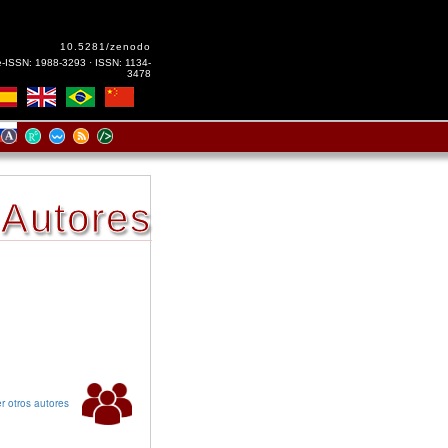
10.5281/zenodo
e-ISSN: 1988-3293 · ISSN: 1134-
3478
Autores
r otros autores