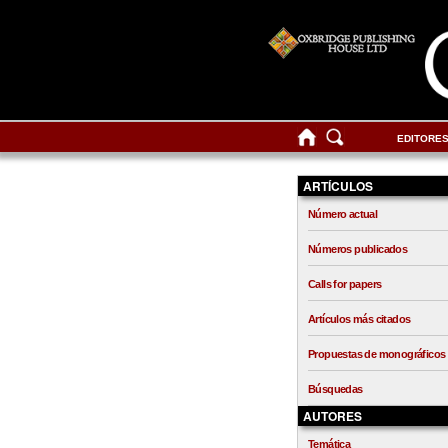
EDITORE
ARTÍCULOS
Número actual
Números publicados
Calls for papers
Artículos más citados
Propuestas de monográficos
Búsquedas
AUTORES
Temática