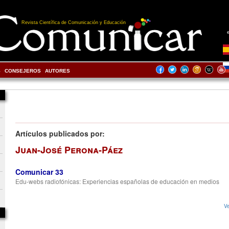
Revista Científica de Comunicación y Educación
S
CONSEJEROS
AUTORES
Artículos publicados por:
Juan-José Perona-Páez
Comunicar 33
Edu-webs radiofónicas: Experiencias españolas de educación en medios
Ve