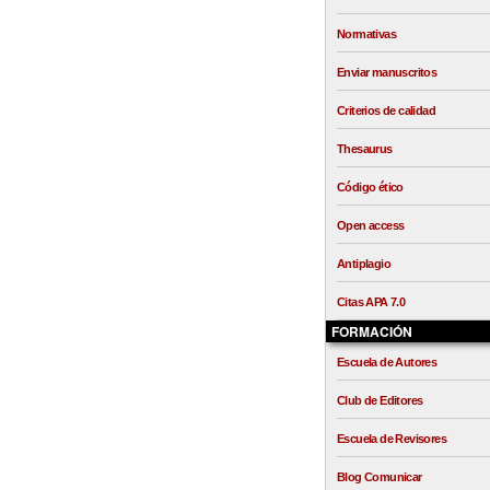
Normativas
Enviar manuscritos
Criterios de calidad
Thesaurus
Código ético
Open access
Antiplagio
Citas APA 7.0
FORMACIÓN
Escuela de Autores
Club de Editores
Escuela de Revisores
Blog Comunicar