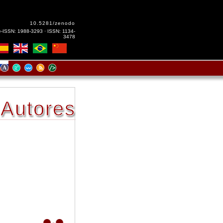
10.5281/zenodo
e-ISSN: 1988-3293 · ISSN: 1134-
3478
Autores