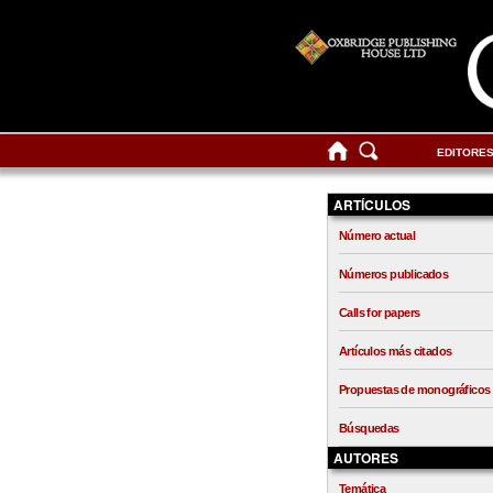
EDITORE
ARTÍCULOS
Número actual
Números publicados
Calls for papers
Artículos más citados
Propuestas de monográficos
Búsquedas
AUTORES
Temática