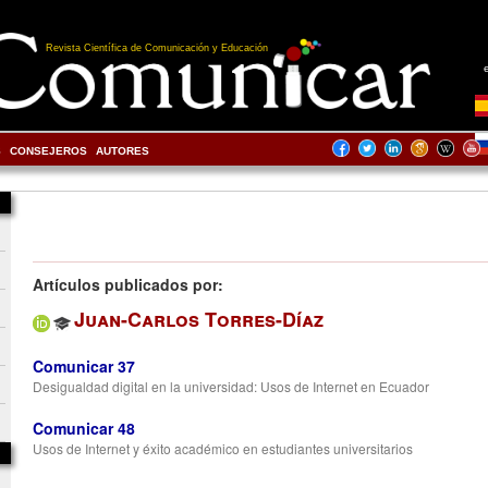
Revista Científica de Comunicación y Educación
S
CONSEJEROS
AUTORES
Artículos publicados por:
Juan-Carlos Torres-Díaz
Comunicar 37
Desigualdad digital en la universidad: Usos de Internet en Ecuador
Comunicar 48
Usos de Internet y éxito académico en estudiantes universitarios