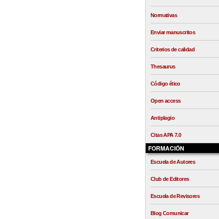
Normativas
Enviar manuscritos
Criterios de calidad
Thesaurus
Código ético
Open access
Antiplagio
Citas APA 7.0
FORMACIÓN
Escuela de Autores
Club de Editores
Escuela de Revisores
Blog Comunicar