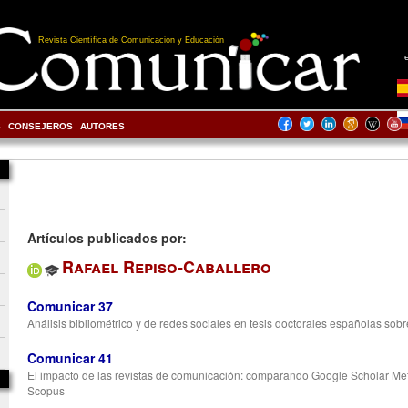
Revista Científica de Comunicación y Educación
S
CONSEJEROS
AUTORES
Artículos publicados por:
Rafael Repiso-Caballero
Comunicar 37
Análisis bibliométrico y de redes sociales en tesis doctorales españolas sobr
Comunicar 41
El impacto de las revistas de comunicación: comparando Google Scholar Met
Scopus