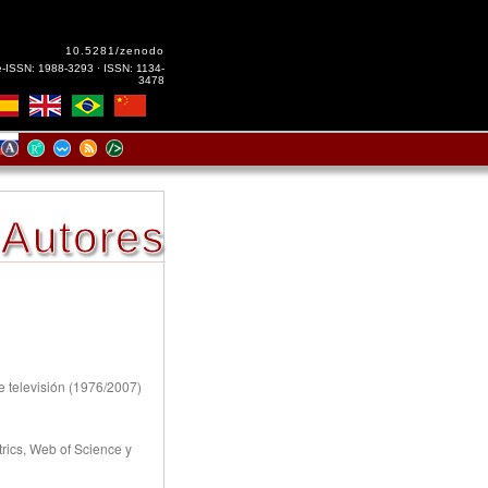
10.5281/zenodo
e-ISSN: 1988-3293 · ISSN: 1134-
3478
Autores
e televisión (1976/2007)
rics, Web of Science y