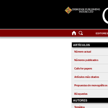
EDITORE
ARTÍCULOS
Número actual
Números publicados
Calls for papers
Artículos más citados
Propuestas de monográficos
Búsquedas
AUTORES
Temática