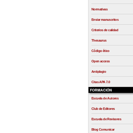
Normativas
Enviar manuscritos
Criterios de calidad
Thesaurus
Código ético
Open access
Antiplagio
Citas APA 7.0
FORMACIÓN
Escuela de Autores
Club de Editores
Escuela de Revisores
Blog Comunicar