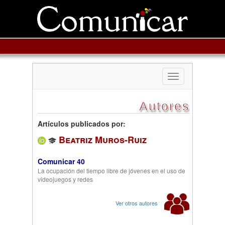
Toggle
navigation
Autores
Artículos publicados por:
Beatriz Muros-Ruiz
Comunicar 40
La ocupación del tiempo libre de jóvenes en el uso de
videojuegos y redes
Ver otros autores