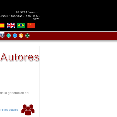
10.5281/zenodo
e-ISSN: 1988-3293 · ISSN: 1134-
3478
Autores
 de la generación del
r otros autores