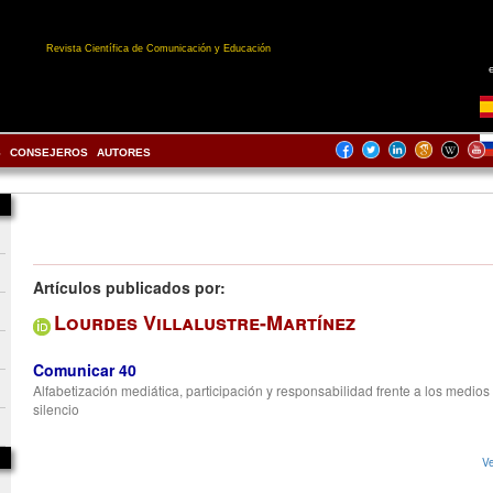
Revista Científica de Comunicación y Educación
S
CONSEJEROS
AUTORES
Artículos publicados por:
Lourdes Villalustre-Martínez
Comunicar 40
Alfabetización mediática, participación y responsabilidad frente a los medios
silencio
Ve