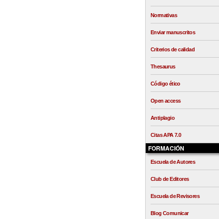
Normativas
Enviar manuscritos
Criterios de calidad
Thesaurus
Código ético
Open access
Antiplagio
Citas APA 7.0
FORMACIÓN
Escuela de Autores
Club de Editores
Escuela de Revisores
Blog Comunicar