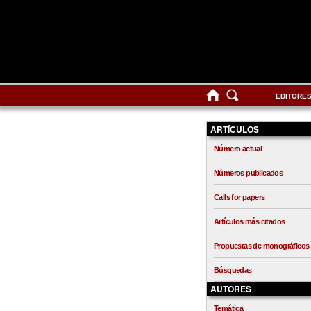
EDITORE
ARTÍCULOS
Número actual
Números publicados
Calls for papers
Artículos más citados
Propuestas de monográficos
Búsquedas
AUTORES
Temática