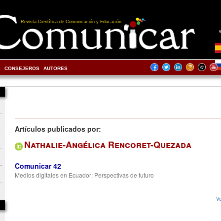
Revista Científica de Comunicación y Educación
S
CONSEJEROS
AUTORES
Artículos publicados por:
Nathalie-Angélica Rencoret-Quezada
Comunicar 42
Medios digitales en Ecuador: Perspectivas de futuro
Ve