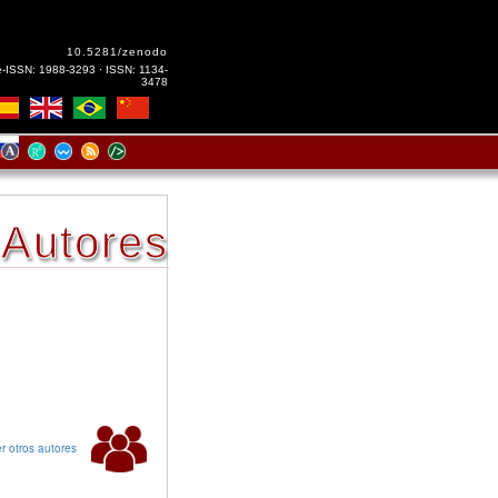
10.5281/zenodo
e-ISSN: 1988-3293 · ISSN: 1134-
3478
Autores
r otros autores