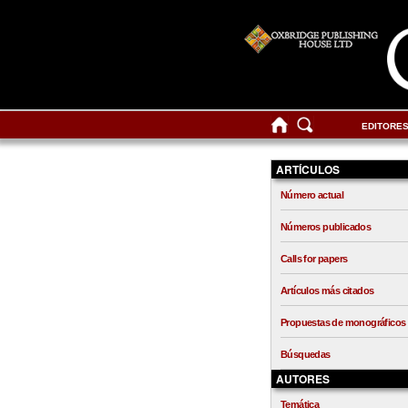
EDITORE
ARTÍCULOS
Número actual
Números publicados
Calls for papers
Artículos más citados
Propuestas de monográficos
Búsquedas
AUTORES
Temática