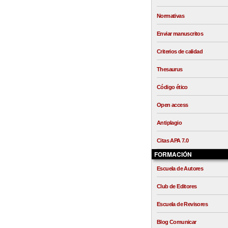
Normativas
Enviar manuscritos
Criterios de calidad
Thesaurus
Código ético
Open access
Antiplagio
Citas APA 7.0
FORMACIÓN
Escuela de Autores
Club de Editores
Escuela de Revisores
Blog Comunicar