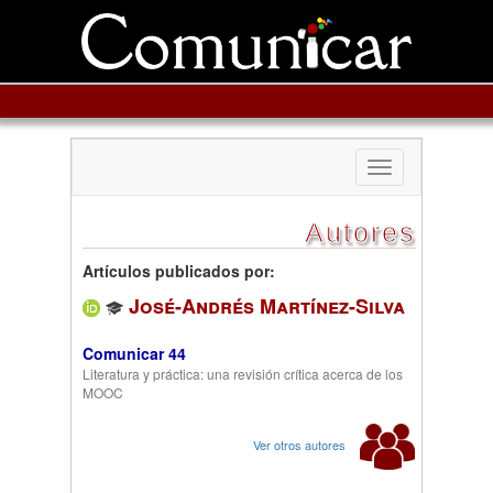
Toggle
navigation
Autores
Artículos publicados por:
José-Andrés Martínez-Silva
Comunicar 44
Literatura y práctica: una revisión crítica acerca de los
MOOC
Ver otros autores