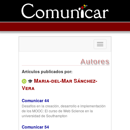
Toggle
navigation
Autores
Artículos publicados por:
Maria-del-Mar Sánchez-
Vera
Comunicar 44
Desafíos en la creación, desarrollo e implementación
de los MOOC: El curso de Web Science en la
universidad de Southampton
Comunicar 54