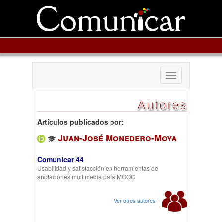
Toggle
navigation
Autores
Artículos publicados por:
Juan-José Monedero-Moya
Comunicar 44
Usabilidad y satisfacción en herramientas de
anotaciones multimedia para MOOC
Ver otros autores