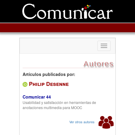
Toggle
navigation
Autores
Artículos publicados por:
Philip Desenne
Comunicar 44
Usabilidad y satisfacción en herramientas de
anotaciones multimedia para MOOC
Ver otros autores