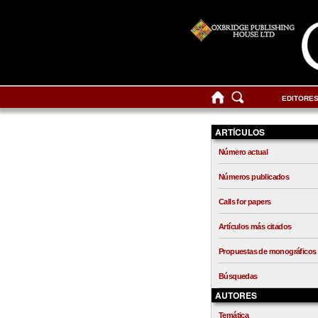
EDITORE
ARTÍCULOS
Número actual
Números publicados
Calls for papers
Artículos más citados
Propuestas de monográficos
Búsquedas
AUTORES
Temática