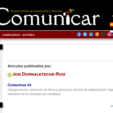
Revista Científica de Comunicación y Educación
S
CONSEJEROS
AUTORES
Artículos publicados por:
Jon Dornaleteche-Ruiz
Comunicar 44
Categorización, selección de ítems y aplicación del test de alfabetización dig
indicador de la competencia mediática
Ve