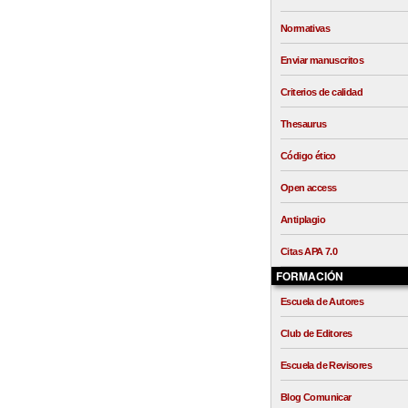
Normativas
Enviar manuscritos
Criterios de calidad
Thesaurus
Código ético
Open access
Antiplagio
Citas APA 7.0
FORMACIÓN
Escuela de Autores
Club de Editores
Escuela de Revisores
Blog Comunicar