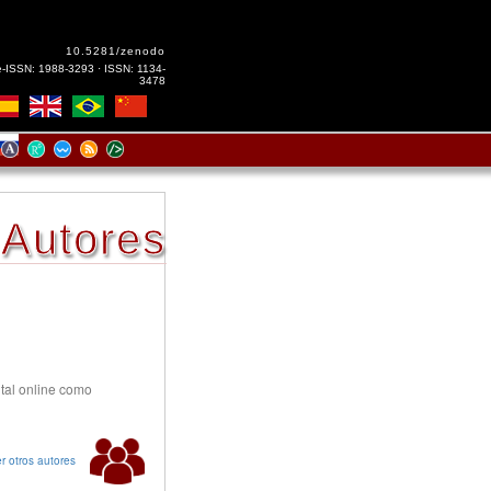
10.5281/zenodo
e-ISSN: 1988-3293 · ISSN: 1134-
3478
Autores
ital online como
r otros autores