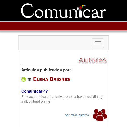
Toggle
navigation
Autores
Artículos publicados por:
Elena Briones
Comunicar 47
Educación ética en la universidad a través del diálogo
multicultural online
Ver otros autores