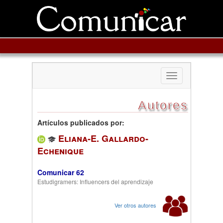
Toggle
navigation
Autores
Artículos publicados por:
Eliana-E. Gallardo-
Echenique
Comunicar 62
Estudigramers: Influencers del aprendizaje
Ver otros autores