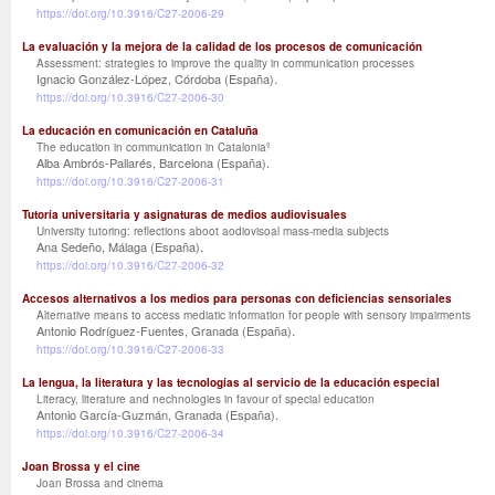
https://doi.org/10.3916/C27-2006-29
La evaluación y la mejora de la calidad de los procesos de comunicación
Assessment: strategies to improve the quality in communication processes
.
Ignacio González-López, Córdoba (España)
https://doi.org/10.3916/C27-2006-30
La educación en comunicación en Cataluña
The education in communication in Cataloniaº
.
Alba Ambrós-Pallarés, Barcelona (España)
https://doi.org/10.3916/C27-2006-31
Tutoría universitaria y asignaturas de medios audiovisuales
University tutoring: reflections aboot aodiovisoal mass-media subjects
.
Ana Sedeño, Málaga (España)
https://doi.org/10.3916/C27-2006-32
Accesos alternativos a los medios para personas con deficiencias sensoriales
Alternative means to access mediatic information for people with sensory impairments
.
Antonio Rodríguez-Fuentes, Granada (España)
https://doi.org/10.3916/C27-2006-33
La lengua, la literatura y las tecnologías al servicio de la educación especial
Literacy, literature and nechnologies in favour of special education
.
Antonio García-Guzmán, Granada (España)
https://doi.org/10.3916/C27-2006-34
Joan Brossa y el cine
Joan Brossa and cinema