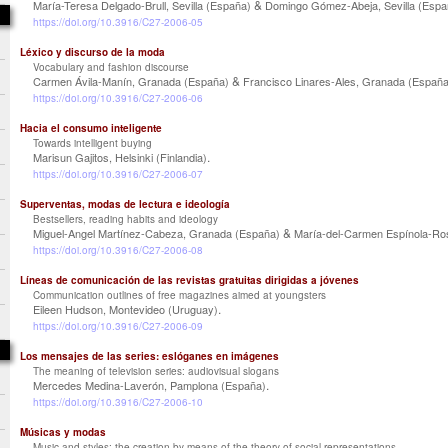
&
María-Teresa Delgado-Brull, Sevilla (España)
Domingo Gómez-Abeja, Sevilla (Espa
https://doi.org/10.3916/C27-2006-05
Léxico y discurso de la moda
Vocabulary and fashion discourse
&
Carmen Ávila-Manín, Granada (España)
Francisco Linares-Ales, Granada (España
https://doi.org/10.3916/C27-2006-06
Hacia el consumo inteligente
Towards intelligent buying
.
Marisun Gajitos, Helsinki (Finlandia)
https://doi.org/10.3916/C27-2006-07
Superventas, modas de lectura e ideología
Bestsellers, reading habits and ideology
&
Miguel-Angel Martínez-Cabeza, Granada (España)
María-del-Carmen Espínola-Ros
https://doi.org/10.3916/C27-2006-08
Líneas de comunicación de las revistas gratuitas dirigidas a jóvenes
Communication outlines of free magazines aimed at youngsters
.
Eileen Hudson, Montevideo (Uruguay)
https://doi.org/10.3916/C27-2006-09
Los mensajes de las series: eslóganes en imágenes
The meaning of television series: audiovisual slogans
.
Mercedes Medina-Laverón, Pamplona (España)
https://doi.org/10.3916/C27-2006-10
Músicas y modas
Music and styles: the creation by means of the theory of social representations