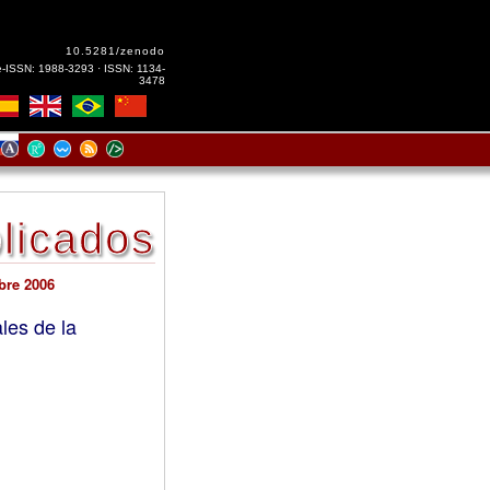
10.5281/zenodo
e-ISSN: 1988-3293 · ISSN: 1134-
3478
licados
ubre 2006
les de la