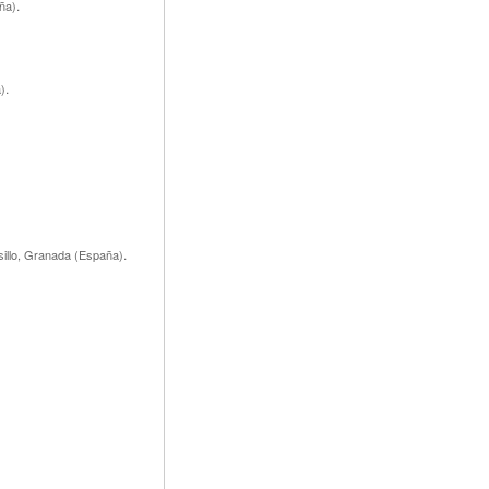
.
ña)
.
)
.
illo, Granada (España)