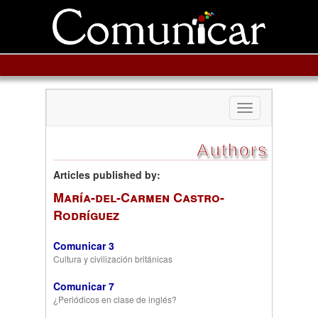
Toggle
navigation
Authors
Articles published by:
María-del-Carmen Castro-
Rodríguez
Comunicar 3
Cultura y civilización británicas
Comunicar 7
¿Periódicos en clase de inglés?