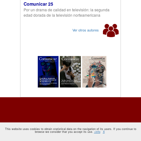
Comunicar 25
Por un drama de calidad en televisión: la segunda
edad dorada de la televisión norteamericana
Ver otros autores
This website uses cookies to obtain statistical data on the navigation of its users. If you continue to
browse we consider that you accept its use.
+info
X