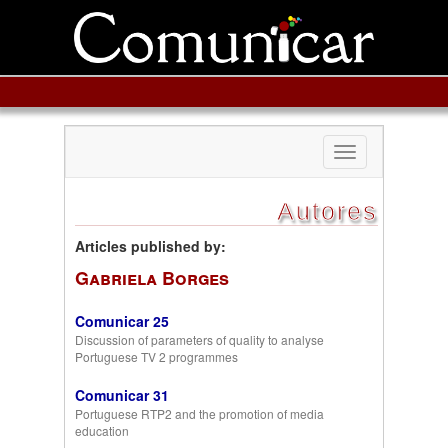
Toggle
navigation
Autores
Articles published by:
Gabriela Borges
Comunicar 25
Discussion of parameters of quality to analyse
Portuguese TV 2 programmes
Comunicar 31
Portuguese RTP2 and the promotion of media
education