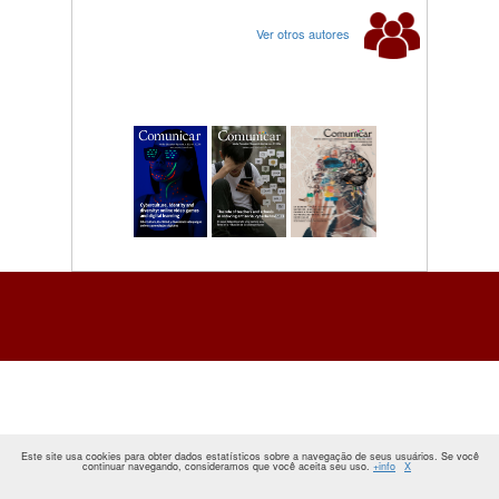
Ver otros autores
Este site usa cookies para obter dados estatísticos sobre a navegação de seus usuários. Se você
continuar navegando, consideramos que você aceita seu uso.
+info
X