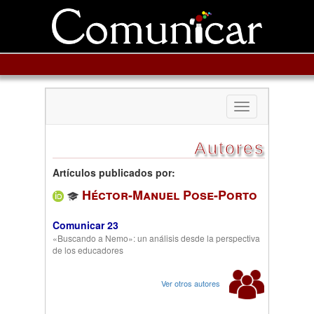
Toggle
navigation
Autores
Artículos publicados por:
Héctor-Manuel Pose-Porto
Comunicar 23
«Buscando a Nemo»: un análisis desde la perspectiva
de los educadores
Ver otros autores