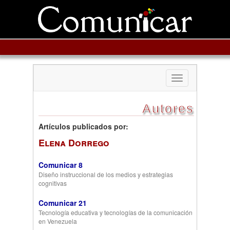
Toggle
navigation
Autores
Artículos publicados por:
Elena Dorrego
Comunicar 8
Diseño instruccional de los medios y estrategias
cognitivas
Comunicar 21
Tecnología educativa y tecnologías de la comunicación
en Venezuela