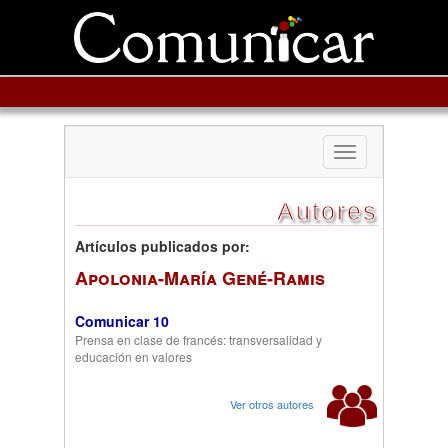
Toggle
navigation
Autores
Artículos publicados por:
Apolonia-María Gené-Ramis
Comunicar 10
Prensa en clase de francés: transversalidad y
educación en valores
Ver otros autores