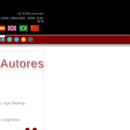
10.5281/zenodo
e-ISSN: 1988-3293 · ISSN: 1134-
3478
Autores
y «Eye Tracking»
 y cognitivos