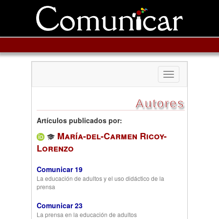
Toggle
navigation
Autores
Artículos publicados por:
María-del-Carmen Ricoy-
Lorenzo
Comunicar 19
La educación de adultos y el uso didáctico de la
prensa
Comunicar 23
La prensa en la educación de adultos