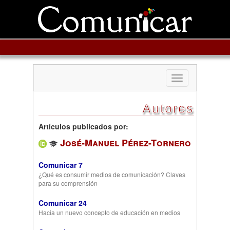
Toggle
navigation
Autores
Artículos publicados por:
José-Manuel Pérez-Tornero
Comunicar 7
¿Qué es consumir medios de comunicación? Claves
para su comprensión
Comunicar 24
Hacia un nuevo concepto de educación en medios