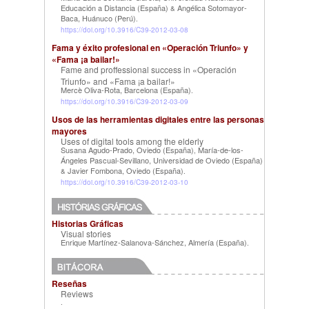
Educación a Distancia (España)
Angélica Sotomayor-
&
Baca, Huánuco (Perú)
.
https://doi.org/10.3916/C39-2012-03-08
Fama y éxito profesional en «Operación Triunfo» y
«Fama ¡a bailar!»
Fame and proffessional success in «Operación
Triunfo» and «Fama ¡a bailar!»
Mercè Oliva-Rota, Barcelona (España)
.
https://doi.org/10.3916/C39-2012-03-09
Usos de las herramientas digitales entre las personas
mayores
Uses of digital tools among the elderly
Susana Agudo-Prado, Oviedo (España)
María-de-los-
,
Ángeles Pascual-Sevillano, Universidad de Oviedo (España)
Javier Fombona, Oviedo (España)
&
.
https://doi.org/10.3916/C39-2012-03-10
Historias Gráficas
Visual stories
Enrique Martínez-Salanova-Sánchez, Almería (España)
.
Reseñas
Reviews
.