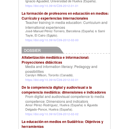
Ignacio Aguaded, Universidad de Huelva (España)
.
https://doi.org/10.3916/C39-2012-01-01
La formación de profesores en educación en medios:
Currículo y experiencias internacionales
Teacher training in media education: Curriculum and
international experiences
José-Manuel Pérez-Tornero, Barcelona (España)
Sami
&
Tayie, El Cairo (Egipto)
.
https://doi.org/10.3916/C39-2012-02-00
Alfabetización mediática e informacional:
Proyecciones didácticas
Media and information literacy: Pedagogy and
possibilities
Carolyn Wilson, Toronto (Canadá)
.
https://doi.org/10.3916/C39-2012-02-01
De la competencia digital y audiovisual a la
competencia mediática: dimensiones e indicadores
From digital and audiovisual competence to media
competence: Dimensions and indicators
Amor Pérez-Rodríguez, Huelva (España)
Águeda
&
Delgado-Ponce, Huelva (España)
.
https://doi.org/10.3916/C39-2012-02-02
La educación en medios en Sudáfrica: Objetivos y
herramientas