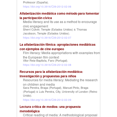
Professor (España)
.
https://doi.org/10.3916/C39-2012-02-06
Alfabetización mediática como método para fomentar
la participación cívica
Media literacy and its use as a method to encourage
civic engagement
Sherri Culver, Temple (Estados Unidos)
Thomas
&
Jacobson, Temple (Estados Unidos)
.
https://doi.org/10.3916/C39-2012-02-07
La alfabetización fílmica: apropiaciones mediáticas
con ejemplos de cine europeo
Film literacy: Media appropriations with examples from
the European film context
Vitor Reia-Baptista, Faro (Portugal)
.
https://doi.org/10.3916/C39-2012-02-08
Recursos para la alfabetización mediática:
investigación y propuestas para niños
Resources for media literacy: Mediating the research
on children and media
Sara Pereira, Braga (Portugal)
Manuel Pinto, Braga
,
(Portugal)
Luis Pereira, City, University of London (Reino
&
Unido)
.
https://doi.org/10.3916/C39-2012-02-09
Lectura crítica de medios: una propuesta
metodológica
Critical reading of media: A methodological proposal