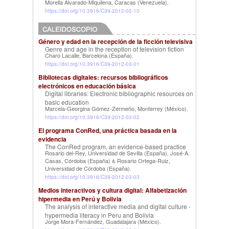
Morella Alvarado-Miquilena, Caracas (Venezuela)
.
https://doi.org/10.3916/C39-2012-02-10
Género y edad en la recepción de la ficción televisiva
Genre and age in the reception of television fiction
Charo Lacalle, Barcelona (España)
.
https://doi.org/10.3916/C39-2012-03-01
Bibliotecas digitales: recursos bibliográficos
electrónicos en educación básica
Digital libraries: Electronic bibliographic resources on
basic education
Marcela-Georgina Gómez-Zermeño, Monterrey (México)
.
https://doi.org/10.3916/C39-2012-03-02
El programa ConRed, una práctica basada en la
evidencia
The ConRed program, an evidence-based practice
Rosario del-Rey, Universidad de Sevilla (España)
José-A.
,
Casas, Córdoba (España)
Rosario Ortega-Ruiz,
&
Universidad de Córdoba (España)
.
https://doi.org/10.3916/C39-2012-03-03
Medios interactivos y cultura digital: Alfabetización
hipermedia en Perú y Bolivia
The analysis of interactive media and digital culture -
hypermedia literacy in Peru and Bolivia
Jorge Mora-Fernández, Guadalajara (México)
.