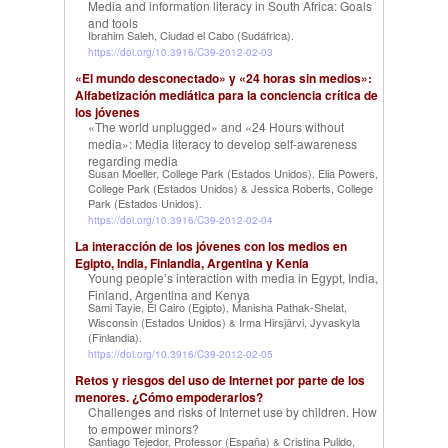
Media and information literacy in South Africa: Goals
and tools
Ibrahim Saleh, Ciudad el Cabo (Sudáfrica)
.
https://doi.org/10.3916/C39-2012-02-03
«El mundo desconectado» y «24 horas sin medios»:
Alfabetización mediática para la conciencia crítica de
los jóvenes
«The world unplugged» and «24 Hours without
media»: Media literacy to develop self-awareness
regarding media
Susan Moeller, College Park (Estados Unidos)
Elia Powers,
,
College Park (Estados Unidos)
Jessica Roberts, College
&
Park (Estados Unidos)
.
https://doi.org/10.3916/C39-2012-02-04
La interacción de los jóvenes con los medios en
Egipto, India, Finlandia, Argentina y Kenia
Young people’s interaction with media in Egypt, India,
Finland, Argentina and Kenya
Sami Tayie, El Cairo (Egipto)
Manisha Pathak-Shelat,
,
Wisconsin (Estados Unidos)
Irma Hirsjärvi, Jyvaskyla
&
(Finlandia)
.
https://doi.org/10.3916/C39-2012-02-05
Retos y riesgos del uso de Internet por parte de los
menores. ¿Cómo empoderarlos?
Challenges and risks of Internet use by children. How
to empower minors?
Santiago Tejedor, Professor (España)
Cristina Pulido,
&