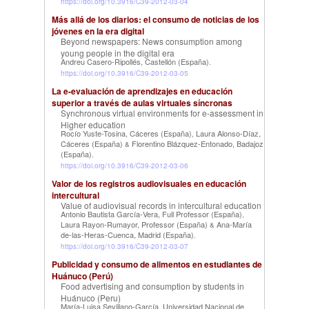
https://doi.org/10.3916/C39-2012-03-04
Más allá de los diarios: el consumo de noticias de los
jóvenes en la era digital
Beyond newspapers: News consumption among
young people in the digital era
Andreu Casero-Ripollés, Castellón (España)
.
https://doi.org/10.3916/C39-2012-03-05
La e-evaluación de aprendizajes en educación
superior a través de aulas virtuales síncronas
Synchronous virtual environments for e-assessment in
Higher education
Rocío Yuste-Tosina, Cáceres (España)
Laura Alonso-Díaz,
,
Cáceres (España)
Florentino Blázquez-Entonado, Badajoz
&
(España)
.
https://doi.org/10.3916/C39-2012-03-06
Valor de los registros audiovisuales en educación
intercultural
Value of audiovisual records in intercultural education
Antonio Bautista García-Vera, Full Professor (España)
,
Laura Rayon-Rumayor, Professor (España)
Ana-María
&
de-las-Heras-Cuenca, Madrid (España)
.
https://doi.org/10.3916/C39-2012-03-07
Publicidad y consumo de alimentos en estudiantes de
Huánuco (Perú)
Food advertising and consumption by students in
Huánuco (Peru)
María-Luisa Sevillano-García, Universidad Nacional de