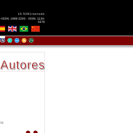
10.5281/zenodo
e-ISSN: 1988-3293 · ISSN: 1134-
3478
Autores
ola