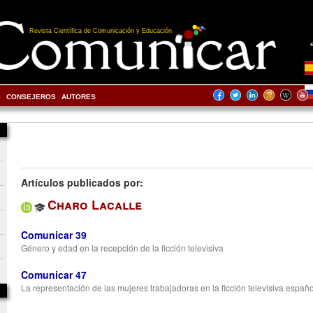
Revista Científica de Comunicación y Educación
S
CONSEJEROS
AUTORES
Artículos publicados por:
Charo Lacalle
Comunicar 39
Género y edad en la recepción de la ficción televisiva
Comunicar 47
La representación de las mujeres trabajadoras en la ficción televisiva españ