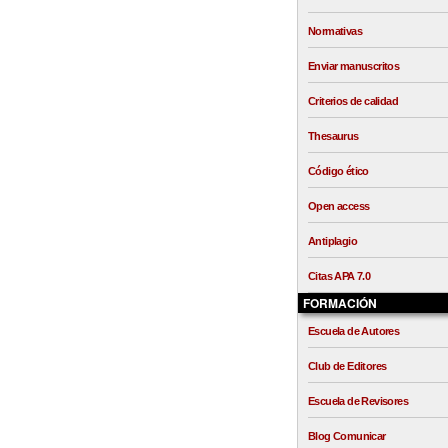
Normativas
Enviar manuscritos
Criterios de calidad
Thesaurus
Código ético
Open access
Antiplagio
Citas APA 7.0
FORMACIÓN
Escuela de Autores
Club de Editores
Escuela de Revisores
Blog Comunicar