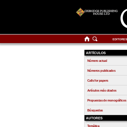
EDITORE
ARTÍCULOS
Número actual
Números publicados
Calls for papers
Artículos más citados
Propuestas de monográficos
Búsquedas
AUTORES
Temática