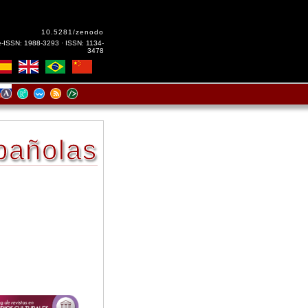
10.5281/zenodo
e-ISSN: 1988-3293 · ISSN: 1134-
3478
pañolas