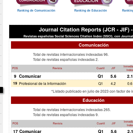
Ranking de Comunicación
Ranking de Educación
Ranking
Journal Citation Reports (JCR - JIF) 
Revistas españolas Social Sciences Citation Index (SSCI), con Journal
Comunicación
Total de revistas internacionales indexadas 96.
Total de revistas españolas indexadas 2.
Inmedi
POS
Revista
Cuartil
JIF
Inde
9
Comunicar
Q1
5.6
2.1
19
Profesional de la Información
Q1
4.2
0.6
*Listado publicado en julio de 2023 con factor de 
Educación
Total de revistas internacionales indexadas 265.
Total de revistas españolas indexadas 9.
Inmedi
POS
Revista
Cuartil
JIF
Inde
17
Comunicar
Q1
5.6
2.