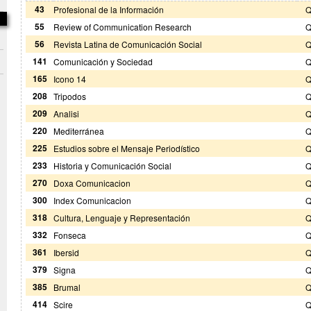
43
Profesional de la Información
Q
55
Review of Communication Research
Q
56
Revista Latina de Comunicación Social
Q
141
Comunicación y Sociedad
Q
165
Icono 14
Q
208
Tripodos
Q
209
Analisi
Q
220
Mediterránea
Q
225
Estudios sobre el Mensaje Periodístico
Q
233
Historia y Comunicación Social
Q
270
Doxa Comunicacion
Q
300
Index Comunicacion
Q
318
Cultura, Lenguaje y Representación
Q
332
Fonseca
Q
361
Ibersid
Q
379
Signa
Q
385
Brumal
Q
414
Scire
Q