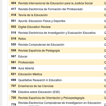
404
Revista Internacional de Educacion para la Justicia Social
Q
417
Revista Electrónica de Formación del Profesorado
Q
418
Teoría de la Educación
Q
501
Apunts. Educacion Fisica y Deportes
Q
502
Digital Education Review
Q
516
Revista Electrónica de Investigación y Evaluación Educativa
Q
519
Retos
Q
520
Revista Complutense de Educación
Q
559
Revista Española de Pedagogía
Q
567
Educar
Q
581
Profesorado
Q
588
Aula Abierta
Q
621
Educación Médica
Q
698
Qualitative Research in Education
Q
707
Enseñanza de las Ciencias
Q
708
Estudios sobre Educación (ESE)
Q
720
Revista Española de Orientación y Psicopedagogía
Q
Revista Electronica Complutense de Investigacion en Educacion
779
Q