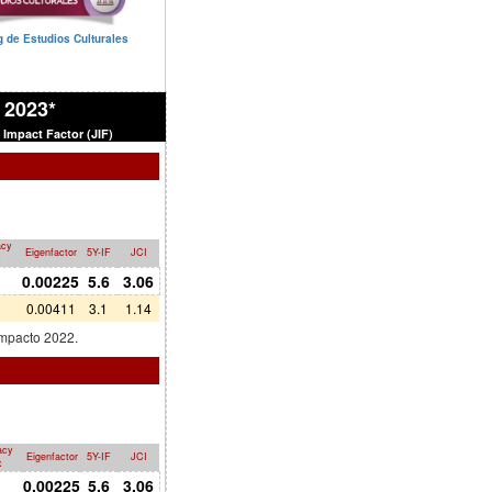
 de Estudios Culturales
- 2023*
 Impact Factor (JIF)
acy
Eigenfactor
5Y-IF
JCI
x
0.00225
5.6
3.06
0.00411
3.1
1.14
impacto 2022.
acy
Eigenfactor
5Y-IF
JCI
x
1
0.00225
5.6
3.06