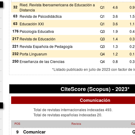
Ried. Revista Iberoamericana de Educación a
32
Q1
4.6
0.9
Distancia
63
Revista de Psicodidáctica
Q1
3.6
1.5
63
Educación XXI
Q1
3.6
1.1
176
Psicologia Educativa
Q3
1.9
0.4
217
Revista de Educación
Q3
1.4
0.3
221
Revista Española de Pedagogía
Q3
1.3
0.2
232
Porta Linguarum
Q4
1.2
0.1
250
Enseñanza de las Ciencias
Q4
0.8
0.3
*Listado publicado en julio de 2023 con factor de 
CiteScore (Scopus) - 2023*
Comunicación
Total de revistas internacionales indexadas 493.
Total de revistas españolas indexadas 20.
POS
Revista
Cua
9
Comunicar
Q