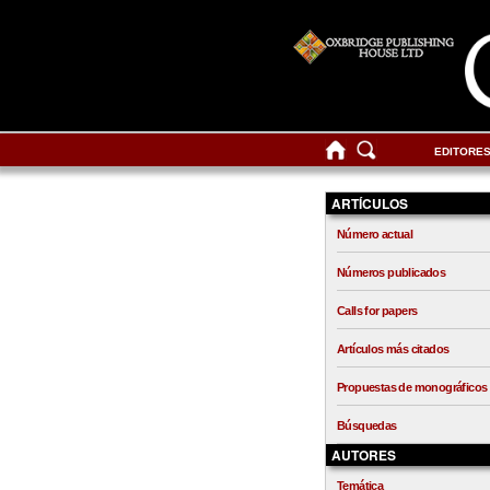
EDITORE
ARTÍCULOS
Número actual
Números publicados
Calls for papers
Artículos más citados
Propuestas de monográficos
Búsquedas
AUTORES
Temática