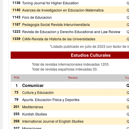
1136
Tuning Journal for Higher Education
Q
1140
Avances de Investigacion en Educacion Matematica
Q
1143
Foro de Educacion
Q
1187
Pedagogia Social Revista Interuniversitaria
Q
1223
Revista de Educacion y Derecho-Educational and Law Review
Q
1339
CIAN-Revista de Historia de las Universidades
Q
*Listado publicado en julio de 2023 con factor de 
Estudios Culturales
Total de revistas internacionales indexadas 1203.
Total de revistas españolas indexadas 33.
POS
Revista
Cua
1
Comunicar
Q
73
Cultura y Educación
Q
79
Apunts. Educacion Fisica y Deportes
Q
201
Mediterránea
Q
255
Kurdish Studies
Q
268
International Journal of English Studies
Q
327
Migraciones
Q