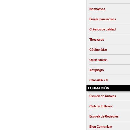
Normativas
Enviar manuscritos
Criterios de calidad
Thesaurus
Código ético
Open access
Antiplagio
Citas APA 7.0
FORMACIÓN
Escuela de Autores
Club de Editores
Escuela de Revisores
Blog Comunicar