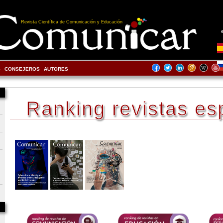
Revista Científica de Comunicación y Educación
S
CONSEJEROS
AUTORES
Ranking revistas es