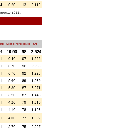
4
0.20
13
0.112
impacto 2022.
rtil
CiteScore
Percentile
SNIP
1
10.90
98
2.524
1
9.40
97
1.838
1
6.70
92
2.253
1
6.70
92
1.220
1
5.60
89
1.039
1
5.30
87
5.271
1
5.20
87
1.446
1
4.20
79
1.315
1
4.10
78
1.103
1
4.00
77
1.327
1
3.70
75
0.997