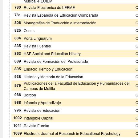
Musical-RECIEM
780
Revista Electronica de LEEME
Q
781
Revista Española de Educacion Comparada
Q
806
Monografías de Traducción e Interpretación
Q
825
Ocnos
Q
834
Porta Linguarum
Q
835
Revista Fuentes
Q
863
HSE Social and Education History
Q
889
Revista de Formación del Profesorado
Q
895
Espacio Tiempo y Educacion
Q
938
Historia y Memoria de la Educacion
Q
Publicaciones de la Facultad de Educacion y Humanidades del
979
Q
Campus de Melilla
986
Bordón
Q
988
Infancia y Aprendizaje
Q
996
Revista de Educación
Q
1002
Intangible Capital
Q
1041
Revista Eureka
Q
1089
Electronic Journal of Research in Educational Psychology
Q