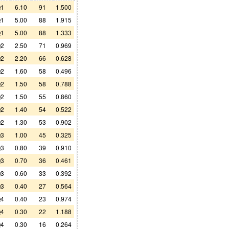
1
6.10
91
1.500
1
5.00
88
1.915
1
5.00
88
1.333
2
2.50
71
0.969
2
2.20
66
0.628
2
1.60
58
0.496
2
1.50
58
0.788
2
1.50
55
0.860
2
1.40
54
0.522
2
1.30
53
0.902
3
1.00
45
0.325
3
0.80
39
0.910
3
0.70
36
0.461
3
0.60
33
0.392
3
0.40
27
0.564
4
0.40
23
0.974
4
0.30
22
1.188
4
0.30
16
0.264