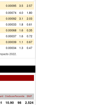
0.00095
3.5
2.57
0.00074
4.0
1.80
0.00092
3.1
2.03
0.00033
1.8
0.61
0.00068
1.6
0.35
0.00037
1.6
0.72
0.00039
1.1
0.67
0.00034
1.3
0.47
impacto 2022.
rtil
CiteScore
Percentile
SNIP
1
10.90
98
2.524