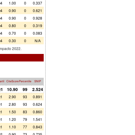
4
1.00
0
0.337
4
0.90
0
0.621
4
0.90
0
0.928
4
0.80
0
0.319
4
0.70
0
0.083
4
0.30
0
N/A
impacto 2022.
rtil
CiteScore
Percentile
SNIP
1
10.90
99
2.524
1
2.90
93
0.891
1
2.80
93
0.624
1
1.50
83
0.860
1
1.20
79
1.541
1
1.10
77
0.843
2
0.90
73
0.735