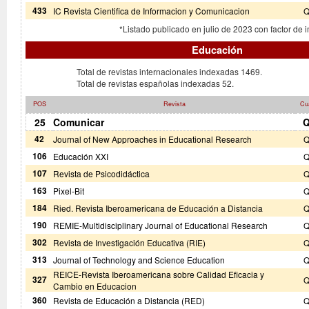
433
IC Revista Cientifica de Informacion y Comunicacion
Q
*Listado publicado en julio de 2023 con factor de 
Educación
Total de revistas internacionales indexadas 1469.
Total de revistas españolas indexadas 52.
POS
Revista
Cua
25
Comunicar
Q
42
Journal of New Approaches in Educational Research
Q
106
Educación XXI
Q
107
Revista de Psicodidáctica
Q
163
Pixel-Bit
Q
184
Ried. Revista Iberoamericana de Educación a Distancia
Q
190
REMIE-Multidisciplinary Journal of Educational Research
Q
302
Revista de Investigación Educativa (RIE)
Q
313
Journal of Technology and Science Education
Q
REICE-Revista Iberoamericana sobre Calidad Eficacia y
327
Q
Cambio en Educacion
360
Revista de Educación a Distancia (RED)
Q