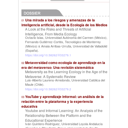
Una mirada a los riesgos y amenazas de la
01
inteligencia artificial, desde la Ecología de los Medios
A Look at the Risks and Threats of Artificial
Intelligence, From Media Ecology
Octavio Islas, Universidad Autónoma del Carmen (México)
,
Fernando Gutiérrez-Cortés, Tecnológico de Monterrey
(México)
Amaia Arribas-Urrutia, Universidad de Valladolid
&
(España)
.
https://doi.org/10.58262/V33279.1
Metaversidad como ecología de aprendizaje en la
02
era del metaverso: Una revisión sistemática
Metaversity as the Learning Ecology in the Age of the
Metaverse: A Systematic Review
Luis-Alberto Laurens-Arredondo, Universidad Católica del
Maule (Chile)
.
https://doi.org/10.58262/V33279.2
YouTube y aprendizaje informal: un análisis de la
03
relación entre la plataforma y la experiencia
educativa
Youtube and Informal Learning: An Analysis of the
Relationship Between the Platform and the
Educational Experience
Iván Quintero-Rodríguez, Universidad Loyola Andalucía