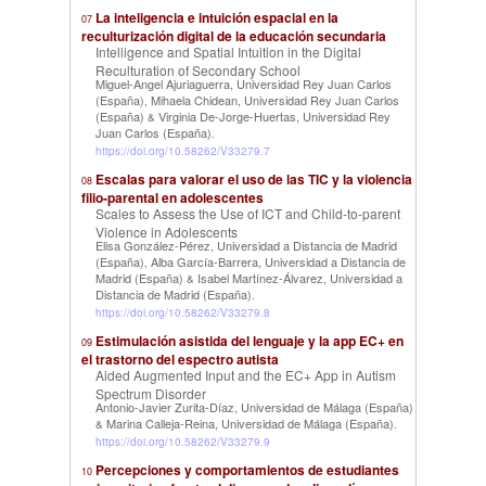
La inteligencia e intuición espacial en la
07
reculturización digital de la educación secundaria
Intelligence and Spatial Intuition in the Digital
Reculturation of Secondary School
Miguel-Angel Ajuriaguerra, Universidad Rey Juan Carlos
(España)
Mihaela Chidean, Universidad Rey Juan Carlos
,
(España)
Virginia De-Jorge-Huertas, Universidad Rey
&
Juan Carlos (España)
.
https://doi.org/10.58262/V33279.7
Escalas para valorar el uso de las TIC y la violencia
08
filio-parental en adolescentes
Scales to Assess the Use of ICT and Child-to-parent
Violence in Adolescents
Elisa González-Pérez, Universidad a Distancia de Madrid
(España)
Alba García-Barrera, Universidad a Distancia de
,
Madrid (España)
Isabel Martínez-Álvarez, Universidad a
&
Distancia de Madrid (España)
.
https://doi.org/10.58262/V33279.8
Estimulación asistida del lenguaje y la app EC+ en
09
el trastorno del espectro autista
Aided Augmented Input and the EC+ App in Autism
Spectrum Disorder
Antonio-Javier Zurita-Díaz, Universidad de Málaga (España)
Marina Calleja-Reina, Universidad de Málaga (España)
&
.
https://doi.org/10.58262/V33279.9
Percepciones y comportamientos de estudiantes
10