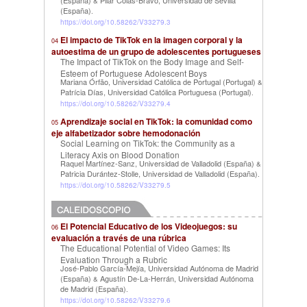
(España)
Pilar Colás-Bravo, Universidad de Sevilla
&
(España)
.
https://doi.org/10.58262/V33279.3
El impacto de TikTok en la imagen corporal y la
04
autoestima de un grupo de adolescentes portugueses
The Impact of TikTok on the Body Image and Self-
Esteem of Portuguese Adolescent Boys
Mariana Órfão, Universidad Católica de Portugal (Portugal)
&
Patrícia Días, Universidad Católica Portuguesa (Portugal)
.
https://doi.org/10.58262/V33279.4
Aprendizaje social en TikTok: la comunidad como
05
eje alfabetizador sobre hemodonación
Social Learning on TikTok: the Community as a
Literacy Axis on Blood Donation
Raquel Martínez-Sanz, Universidad de Valladolid (España)
&
Patricia Durántez-Stolle, Universidad de Valladolid (España)
.
https://doi.org/10.58262/V33279.5
El Potencial Educativo de los Videojuegos: su
06
evaluación a través de una rúbrica
The Educational Potential of Video Games: Its
Evaluation Through a Rubric
José-Pablo García-Mejía, Universidad Autónoma de Madrid
(España)
Agustín De-La-Herrán, Universidad Autónoma
&
de Madrid (España)
.
https://doi.org/10.58262/V33279.6