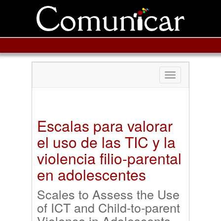
Toggle
navigation
Escalas para valorar
el uso de las TIC y la
violencia filio-parental
en adolescentes
Scales to Assess the Use
of ICT and Child-to-parent
Violence in Adolescents