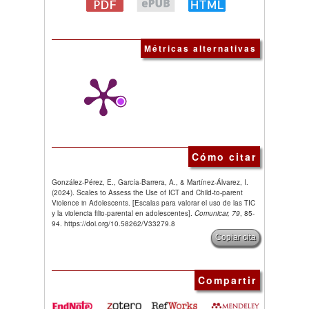
Métricas alternativas
Cómo citar
González-Pérez, E., García-Barrera, A., & Martínez-Álvarez, I.
(2024). Scales to Assess the Use of ICT and Child-to-parent
Violence in Adolescents. [Escalas para valorar el uso de las TIC
y la violencia filio-parental en adolescentes].
Comunicar, 79
, 85-
94. https://doi.org/10.58262/V33279.8
Copiar cita
Compartir