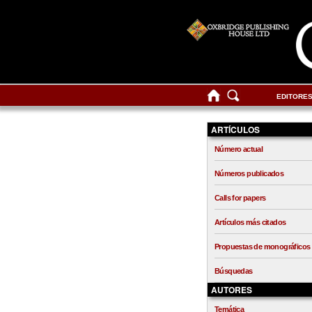
EDITORE
ARTÍCULOS
Número actual
Números publicados
Calls for papers
Artículos más citados
Propuestas de monográficos
Búsquedas
AUTORES
Temática