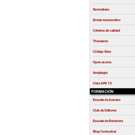
Normativas
Enviar manuscritos
Criterios de calidad
Thesaurus
Código ético
Open access
Antiplagio
Citas APA 7.0
FORMACIÓN
Escuela de Autores
Club de Editores
Escuela de Revisores
Blog Comunicar