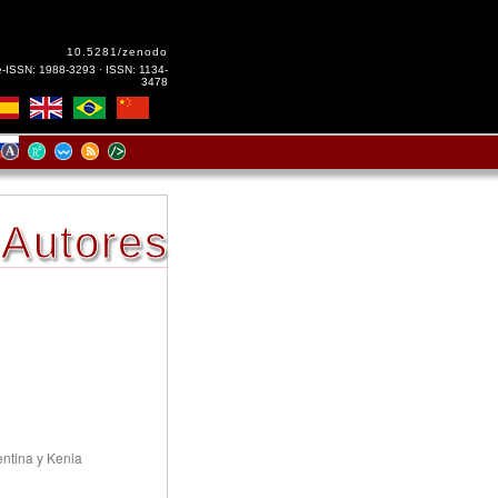
10.5281/zenodo
e-ISSN: 1988-3293 · ISSN: 1134-
3478
Autores
entina y Kenia