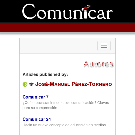
Toggle
navigation
Autores
Articles published by:
José-Manuel Pérez-Tornero
Comunicar 7
¿Qué es consumir medios de comunicación? Claves
para su comprensión
Comunicar 24
Hacia un nuevo concepto de educación en medios