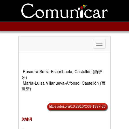
Toggle
navigation
Rosaura Serra-Escorihuela, Castellón (西班
牙)
María-Luisa Villanueva-Alfonso, Castellón (西
班牙)
https://doi.org/10.3916/C09-1997-26
关键词