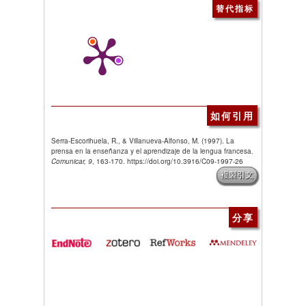
替代指标
如何引用
Serra-Escorihuela, R., & Villanueva-Alfonso, M. (1997). La
prensa en la enseñanza y el aprendizaje de la lengua francesa.
Comunicar, 9
, 163-170. https://doi.org/10.3916/C09-1997-26
複製引文
分享