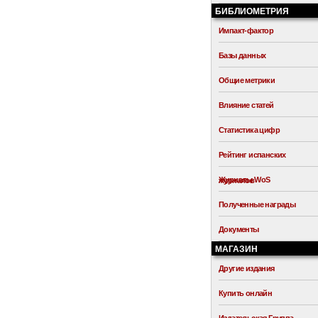
БИБЛИОМЕТРИЯ
Импакт-фактор
Базы данных
Общие метрики
Влияние статей
Статистика цифр
Рейтинг испанских
Журналы WoS
журналов
Полученные награды
Документы
МАГАЗИН
Другие издания
Купить онлайн