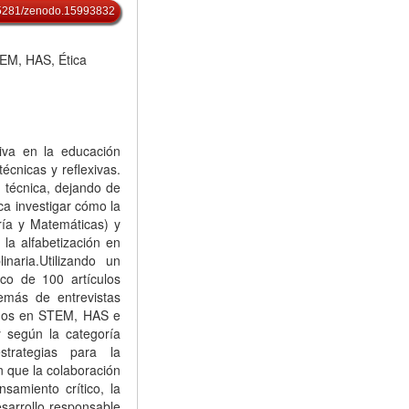
0.5281/zenodo.15993832
TEM, HAS, Ética
tiva en la educación
cnicas y reflexivas.
 técnica, dejando de
sca investigar cómo la
ría y Matemáticas) y
la alfabetización en
naria.Utilizando un
ico de 100 artículos
más de entrevistas
zados en STEM, HAS e
y según la categoría
estrategias para la
n que la colaboración
nsamiento crítico, la
esarrollo responsable