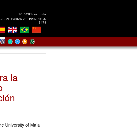
10.5281/zenodo
e-ISSN: 1988-3293 · ISSN: 1134-
3478
ra la
o
ción
he University of Maia