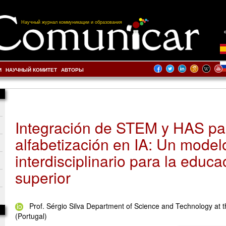
Научный журнал коммуникации и образования
И
НАУЧНЫЙ КОМИТЕТ
АВТОРЫ
Integración de STEM y HAS pa
alfabetización en IA: Un model
interdisciplinario para la educa
superior
Prof. Sérgio Silva Department of Science and Technology at t
(Portugal)