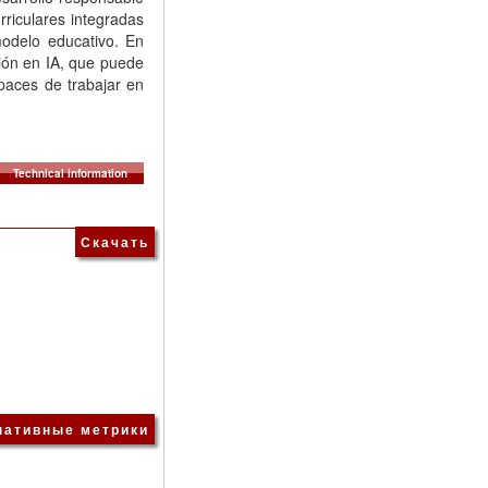
urriculares integradas
modelo educativo. En
ción en IA, que puede
apaces de trabajar en
Technical information
Скачать
нативные метрики