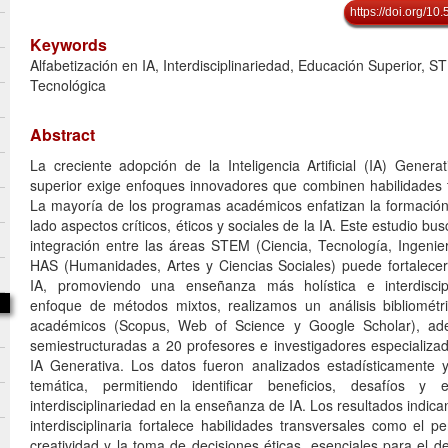
https://doi.org/1
Keywords
Alfabetización en IA, Interdisciplinariedad, Educación Superior, S
Tecnológica
Abstract
La creciente adopción de la Inteligencia Artificial (IA) Genera
superior exige enfoques innovadores que combinen habilidades té
La mayoría de los programas académicos enfatizan la formación
lado aspectos críticos, éticos y sociales de la IA. Este estudio bu
integración entre las áreas STEM (Ciencia, Tecnología, Ingenie
HAS (Humanidades, Artes y Ciencias Sociales) puede fortalecer 
IA, promoviendo una enseñanza más holística e interdiscipli
enfoque de métodos mixtos, realizamos un análisis bibliométr
académicos (Scopus, Web of Science y Google Scholar), ade
semiestructuradas a 20 profesores e investigadores especiali
IA Generativa. Los datos fueron analizados estadísticamente 
temática, permitiendo identificar beneficios, desafíos y 
interdisciplinariedad en la enseñanza de IA. Los resultados indica
interdisciplinaria fortalece habilidades transversales como el pe
creatividad y la toma de decisiones éticas, esenciales para el d