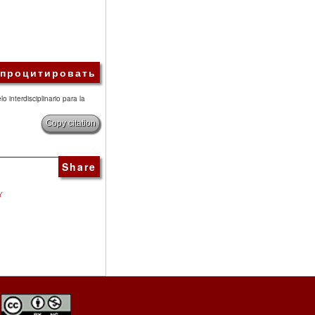
 процитировать
 interdisciplinario para la
Copy citation
Share