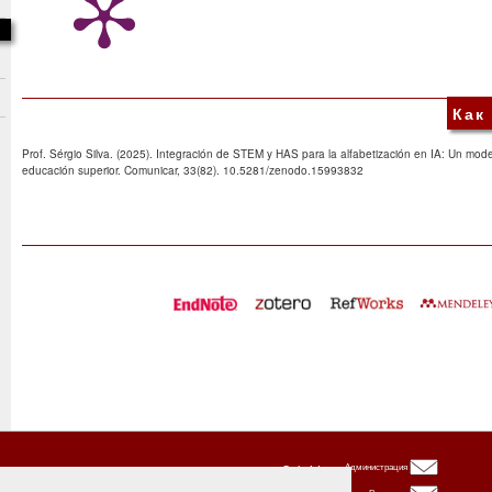
Как
Prof. Sérgio Silva. (2025). Integración de STEM y HAS para la alfabetización en IA: Un modelo
educación superior. Comunicar, 33(82). 10.5281/zenodo.15993832
Oxbridge
Администрация
Publishing
House