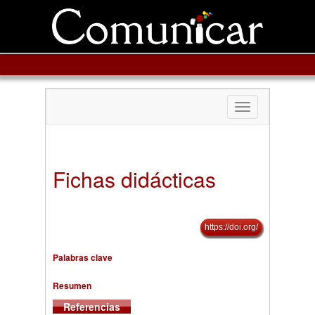
Toggle
navigation
Fichas didácticas
https://doi.org/
Palabras clave
Resumen
Referencias