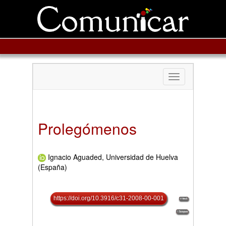
Toggle
navigation
Prolegómenos
Ignacio Aguaded, Universidad de Huelva
(España)
https://doi.org/10.3916/c31-2008-00-001