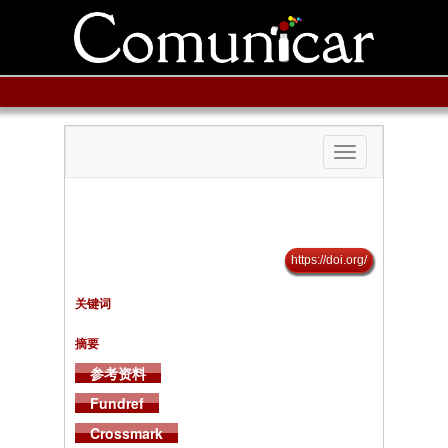
Toggle
navigation
https://doi.org/
关键词
摘要
参考资料
Fundref
Crossmark