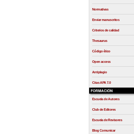
Normativas
Enviar manuscritos
Criterios de calidad
Thesaurus
Código ético
Open access
Antiplagio
Citas APA 7.0
FORMACIÓN
Escuela de Autores
Club de Editores
Escuela de Revisores
Blog Comunicar