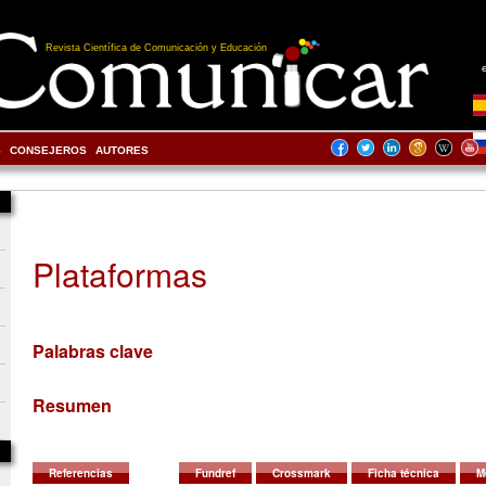
Revista Científica de Comunicación y Educación
S
CONSEJEROS
AUTORES
Plataformas
Palabras clave
Resumen
Referencias
Fundref
Crossmark
Ficha técnica
M