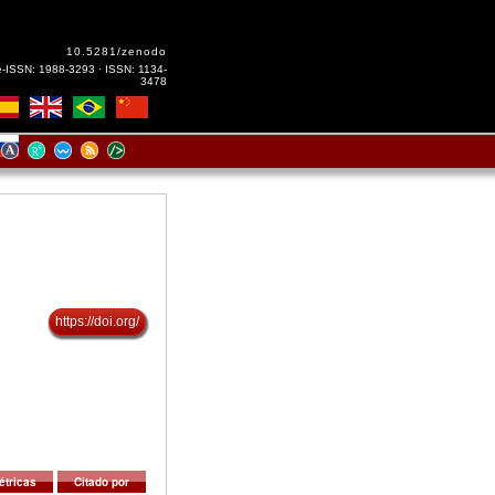
10.5281/zenodo
e-ISSN: 1988-3293 · ISSN: 1134-
3478
https://doi.org/
étricas
Citado por