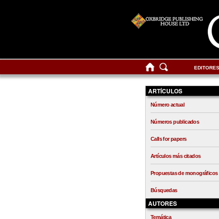
EDITORE
ARTÍCULOS
Número actual
Números publicados
Calls for papers
Artículos más citados
Propuestas de monográficos
Búsquedas
AUTORES
Temática