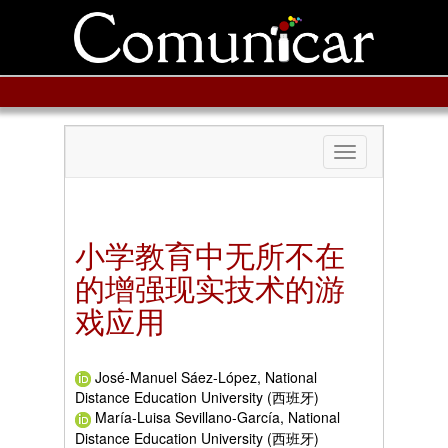
Toggle
navigation
小学教育中无所不在
的增强现实技术的游
戏应用
José-Manuel Sáez-López, National
Distance Education University (西班牙)
María-Luisa Sevillano-García, National
Distance Education University (西班牙)