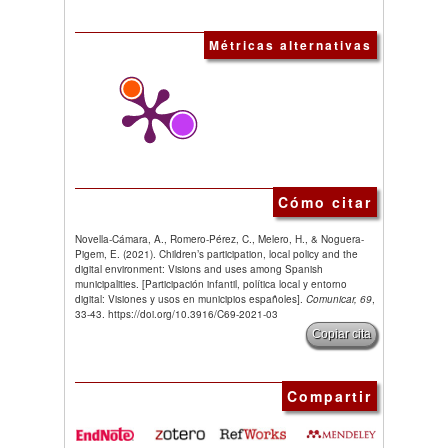
Métricas alternativas
Cómo citar
Novella-Cámara, A., Romero-Pérez, C., Melero, H., & Noguera-
Pigem, E. (2021). Children’s participation, local policy and the
digital environment: Visions and uses among Spanish
municipalities. [Participación infantil, política local y entorno
digital: Visiones y usos en municipios españoles].
Comunicar, 69
,
33-43. https://doi.org/10.3916/C69-2021-03
Copiar cita
Compartir