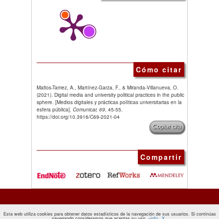
Cómo citar
Maltos-Tamez, A., Martínez-Garza, F., & Miranda-Villanueva, O.
(2021). Digital media and university political practices in the public
sphere. [Medios digitales y prácticas políticas universitarias en la
esfera pública].
Comunicar, 69
, 45-55.
https://doi.org/10.3916/C69-2021-04
Copiar cita
Compartir
Esta web utiliza cookies para obtener datos estadísticos de la navegación de sus usuarios. Si continúas
navegando consideramos que aceptas su uso.
+info
X